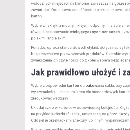
widocznych miejscach na kartonie, zwłaszcza na górze i bo
zawartości. Dodatkowo umieść instrukcje kierunkowe, taki
karton.
Wybierz naklejki z mocnym klejem, odpornym na ścieranie i
również zastosowanie
wielojęzycznych oznaczeń
, szc
polskim i angielskim.
Ponadto, oprócz standardowych etykiet, dołącz napisy takie
bezpieczeństwo przewożonych produktów. Szerokie wykorzy
zwiększenia ich czytelności, co z kolei wspiera bezpieczn
Jak prawidłowo ułożyć i z
Wybierz odpowiedni
karton
do
pakowania
szkła, aby zap
wytrzymałości – minimum 3 mm dla standardowych kartonów
zredukować wstrząsy.
Układaj szkło w kartonie w odpowiedniej kolejności. Cięższ
na przykład kieliszki i filiżanki, umieszczaj na górze. Ka
Oddziel je przekładkami z tektury lub innymi wypełniaczam
Wypełnij wszystkie wolne przestrzenie w kartonie miękkim