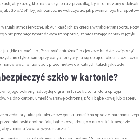
kach, aby każdy, kto ma do czynienia z przesyłką, był informowany o delikat
e jak „Góra/Dół”, by jednoznacznie wskazywać, jak powinien być transporto
 warunki atmosferyczne, aby uniknąć ich zniknięcia w trakcie transportu. Ro
zególnie przy międzynarodowym transporcie, zamieszczając napisy w języku
 jak „Nie rzucać” lub „Przenosić ostrożnie”, by jeszcze bardziej zwiększyć
stanie etykiet samoprzylepnych przyczynia się do ujednolicenia oznaczeń 
e manewrowanie i transport przedmiotów delikatnych, takich jak szkło.
abezpieczyć szkło w kartonie?
ewnić jego ochronę. Zdecyduj o
gramaturze
kartonu, która sprzyja
. Na dno kartonu umieść warstwę ochronną z folii bąbelkowej lub papieru,
e przedmioty, takie jak talerze czy garnki, umieść na spodzie, natomiast lżejs
żdy przedmiot owiń osobno folią bąbelkową, dbając o narożniki i krawędzie.
i, aby zminimalizować ryzyko stłuczenia.
i materiałami, aby zablokować ruch przedmiotów. Możesz użyć papieru,