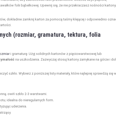
ałków folii bąbelkowej. Upewnij się, że nie przekraczasz nośności kartony
tów, dokładnie zamknij karton za pomocą taśmy klejącej i odpowiednio ozna
artości.
ych (rozmiar, gramatura, tektura, folia
rozmiar
i gramaturę. Użyj solidnych kartonów z pięciowarstwowej lub
zymałość
na uszkodzenia. Zazwyczaj stosuj kartony zamykane na górze i dol
czyć szkło. Wybierz z poniższej listy materiały, które najlepiej sprawdzą się 
nną; owiń szkło 2-3 warstwami.
tu; idealna do nieregularnych form.
tyzując uderzenia.
strząsy.