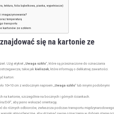
a, tektura, folia bąbelkowa, pianka, wypełniacze)
u i magazynowania?
oraz temperaturą
go transportu
nie kartonów ze szkłem
znajdować się na kartonie ze
eń. Użyj etykiet „
Uwaga szkło
”, które są przeznaczone do oznaczania
ostrzegawcze, takie jak
kieliszek
, które informują o delikatnej zawartości.
yć karton:
koło 10×10 cm z widocznym napisem „
Uwaga szkło
” lub innymi podobnymi
ach na kartonie, szczególnie na bocznych i górnych ściankach.
Góra/Dół”, aby jasno wskazać orientację.
zeć do różnych odbiorców, zwłaszcza podczas transportu międzynarodowego
 na warunki atmosferyczne, aby utrzymać swoje oznaczenia w dobrym stanie pr