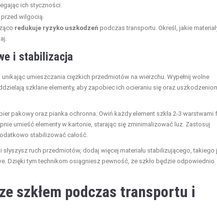
egając ich styczności.
 przed wilgocią.
cząco
redukuje ryzyko uszkodzeń
podczas transportu. Określ, jakie materiał
aj.
e i stabilizacja
ni, unikając umieszczania ciężkich przedmiotów na wierzchu. Wypełnij wolne
ddzielają szklane elementy, aby zapobiec ich ocieraniu się oraz uszkodzenio
papier pakowy oraz pianka ochronna. Owiń każdy element szkła 2-3 warstwami f
ie umieść elementy w kartonie, starając się zminimalizować luz. Zastosuj
 dodatkowo stabilizować całość.
 słyszysz ruch przedmiotów, dodaj więcej materiału stabilizującego, takiego 
owe. Dzięki tym technikom osiągniesz pewność, że szkło będzie odpowiednio
ze szkłem podczas transportu i