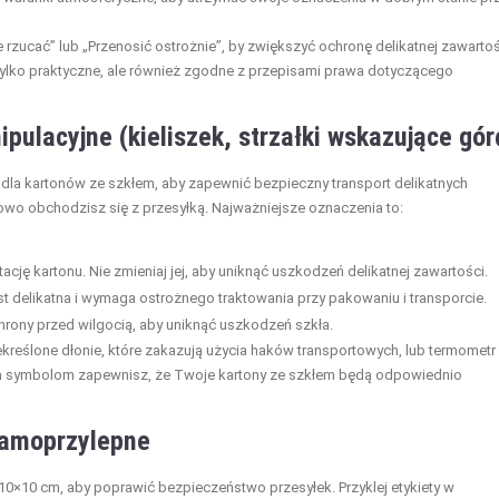
 rzucać” lub „Przenosić ostrożnie”, by zwiększyć ochronę delikatnej zawartoś
ylko praktyczne, ale również zgodne z przepisami prawa dotyczącego
pulacyjne (kieliszek, strzałki wskazujące gór
dla kartonów ze szkłem, aby zapewnić bezpieczny transport delikatnych
owo obchodzisz się z przesyłką. Najważniejsze oznaczenia to:
cję kartonu. Nie zmieniaj jej, aby uniknąć uszkodzeń delikatnej zawartości.
st delikatna i wymaga ostrożnego traktowania przy pakowaniu i transporcie.
rony przed wilgocią, aby uniknąć uszkodzeń szkła.
kreślone dłonie, które zakazują użycia haków transportowych, lub termometr
ym symbolom zapewnisz, że Twoje kartony ze szkłem będą odpowiednio
 samoprzylepne
0×10 cm, aby poprawić bezpieczeństwo przesyłek. Przyklej etykiety w