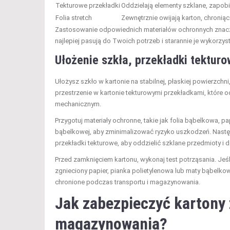
Tekturowe przekładki
Oddzielają elementy szklane, zapobi
Folia stretch
Zewnętrznie owijają karton, chroniąc
Zastosowanie odpowiednich materiałów ochronnych zna
najlepiej pasują do Twoich potrzeb i starannie je wykorzyst
Ułożenie szkła, przekładki tekturow
Ułożysz szkło w kartonie na stabilnej, płaskiej powierzch
przestrzenie w kartonie tekturowymi przekładkami, które o
mechanicznym.
Przygotuj materiały ochronne, takie jak folia bąbelkowa, 
bąbelkowej, aby zminimalizować ryzyko uszkodzeń. Następn
przekładki tekturowe, aby oddzielić szklane przedmioty i
Przed zamknięciem kartonu, wykonaj test potrząsania. Jeśli
zgnieciony papier, pianka polietylenowa lub maty bąbelk
chronione podczas transportu i magazynowania.
Jak zabezpieczyć kartony 
magazynowania?