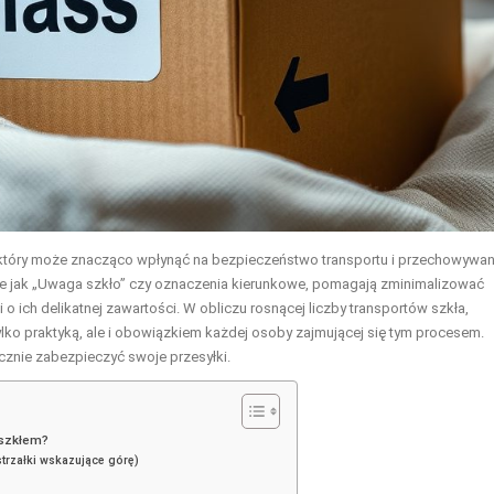
który może znacząco wpłynąć na bezpieczeństwo transportu i przechowywan
akie jak „Uwaga szkło” czy oznaczenia kierunkowe, pomagają zminimalizować
o ich delikatnej zawartości. W obliczu rosnącej liczby transportów szkła,
tylko praktyką, ale i obowiązkiem każdej osoby zajmującej się tym procesem.
cznie zabezpieczyć swoje przesyłki.
 szkłem?
strzałki wskazujące górę)