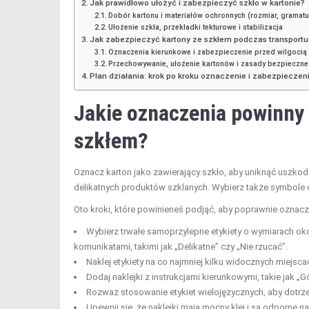
Jak prawidłowo ułożyć i zabezpieczyć szkło w kartonie?
Dobór kartonu i materiałów ochronnych (rozmiar, gramatur
Ułożenie szkła, przekładki tekturowe i stabilizacja
Jak zabezpieczyć kartony ze szkłem podczas transport
Oznaczenia kierunkowe i zabezpieczenie przed wilgocią 
Przechowywanie, ułożenie kartonów i zasady bezpieczne
Plan działania: krok po kroku oznaczenie i zabezpiecze
Jakie oznaczenia powinny 
szkłem?
Oznacz karton jako zawierający szkło, aby uniknąć uszkodz
delikatnych produktów szklanych. Wybierz także symbole 
Oto kroki, które powinieneś podjąć, aby poprawnie oznacz
Wybierz trwałe samoprzylepne etykiety o wymiarach o
komunikatami, takimi jak „Delikatne” czy „Nie rzucać”.
Naklej etykiety na co najmniej kilku widocznych miejsc
Dodaj naklejki z instrukcjami kierunkowymi, takie jak „
Rozważ stosowanie etykiet wielojęzycznych, aby dotr
Upewnij się, że naklejki mają mocny klej i są odporne