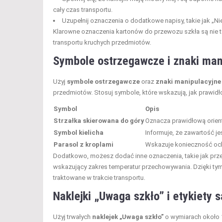
cały czas transportu.
Uzupełnij oznaczenia o dodatkowe napisy, takie jak „Nie
Klarowne oznaczenia kartonów do przewozu szkła są nie t
transportu kruchych przedmiotów.
Symbole ostrzegawcze i znaki mani
Użyj
symbole ostrzegawcze
oraz
znaki manipulacyjne
przedmiotów. Stosuj symbole, które wskazują, jak prawidł
Symbol
Opis
Strzałka skierowana do góry
Oznacza prawidłową orienta
Symbol kielicha
Informuje, że zawartość je
Parasol z kroplami
Wskazuje konieczność och
Dodatkowo, możesz dodać inne oznaczenia, takie jak prze
wskazujący zakres temperatur przechowywania. Dzięki t
traktowane w trakcie transportu.
Naklejki „Uwaga szkło” i etykiety
Użyj trwałych
naklejek „Uwaga szkło”
o wymiarach około 1