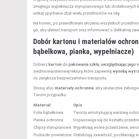
zmiętego wypełniacza styropianowego lub dodatkowych kaw
unikaj upychania zbyt wielu przedmiotów na siłę.
Na koniec, po prawidłowym ułożeniu wszystkich przedmio
go, aby ułatwić transport oraz informować o delikatnej zaw
Dobór kartonu i materiałów ochronn
bąbelkowa, pianka, wypełniacze)
Dobierz
karton
do
pakowania szkła, uwzględniając jego 
siedmiowarstwowej tektury, które zapewnią
wysoką wytr
co zwiększa bezpieczeństwo transportu.
Stosuj also
materiały ochronne
, aby skutecznie zabezpie
Twoim przypadku:
Materiał
Opis
Folia bąbelkowa
Tworzy amortyzującą warstwę ochro
Pianka ochronna
Dopasowuje się do kształtu przedmio
Chipsy styropianowe
Wypełniają wolne przestrzenie, amor
Poduszki powietrzne
Stabilizują zawartość, pochłaniają w