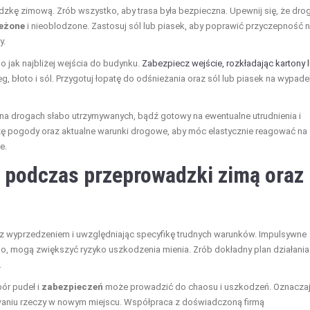
ę zimową. Zrób wszystko, aby trasa była bezpieczna. Upewnij się, że drogi
eżone
i nieoblodzone. Zastosuj sól lub piasek, aby poprawić przyczepność 
y.
 jak najbliżej wejścia do budynku.
Zabezpiecz wejście, rozkładając kartony 
, błoto i sól. Przygotuj łopatę do odśnieżania oraz sól lub piasek na wypad
 na drogach słabo utrzymywanych, bądź gotowy na ewentualne utrudnienia i
zę pogody oraz aktualne warunki drogowe, aby móc elastycznie reagować na
e.
a podczas przeprowadzki zimą oraz
z wyprzedzeniem i uwzględniając specyfikę trudnych warunków. Impulsywne
o, mogą zwiększyć ryzyko uszkodzenia mienia. Zrób dokładny plan działania
.
ór pudeł i
zabezpieczeń
może prowadzić do chaosu i uszkodzeń. Oznacza
niu rzeczy w nowym miejscu. Współpraca z doświadczoną firmą