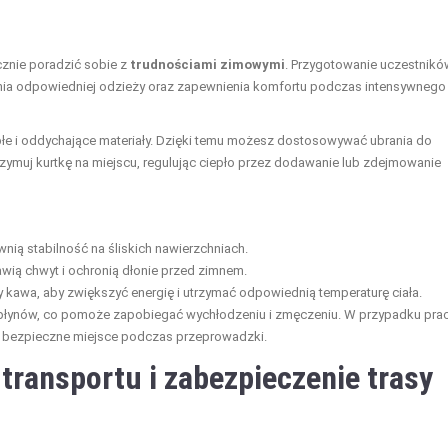
cznie poradzić sobie z
trudnościami zimowymi
. Przygotowanie uczestnikó
ia odpowiedniej odzieży oraz zapewnienia komfortu podczas intensywnego
epłe i oddychające materiały. Dzięki temu możesz dostosowywać ubrania do
rzymuj kurtkę na miejscu, regulując ciepło przez dodawanie lub zdejmowanie
nią stabilność na śliskich nawierzchniach.
ią chwyt i ochronią dłonie przed zimnem.
y kawa, aby zwiększyć energię i utrzymać odpowiednią temperaturę ciała.
ie płynów, co pomoże zapobiegać wychłodzeniu i zmęczeniu. W przypadku prac
 i bezpieczne miejsce podczas przeprowadzki.
transportu i zabezpieczenie trasy