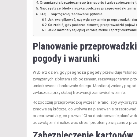
Organizacja bezpiecznego transportu i zabezpieczenie 
Najczęstsze błędy i ryzyka podczas przeprowadzki zimą 
FAQ – najczęściej zadawane pytania
Jak zweryfikować, czy wybrany termin przeprowadzki z
Co zrobić, gdy podczas zimowej przeprowadzki pojawi si
Jakie materiały najlepiej chronią meble i sprzęt elektron
Planowanie przeprowadzki
pogody i warunki
Wybierz dzień, gdy
prognoza pogody
przewiduje *słonec
związanych z błotem i oblodzeniem, rezerwując termin prz
umiarkowana i brakowało śniegu. Monitoruj zmiany pogody
zwłaszcza przy słabej frekwencji zamówień w zimie.
Rozpocznij przeprowadzkę wcześnie rano, aby wykorzystać 
zimowe są krótsze, co wpływa na planowanie przeprowad
przeprowadzkę, co pozwoli Ci na dostosowanie planów d
pozwolą zminimalizować stres i problemy związane z prz
Zabezpieczenie kartonów, 