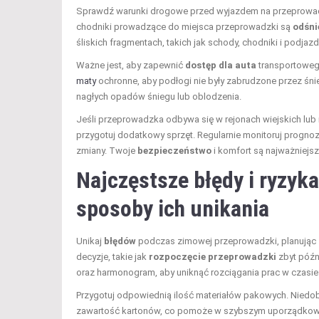
Sprawdź warunki drogowe przed wyjazdem na przeprowadzk
chodniki prowadzące do miejsca przeprowadzki są
odśni
śliskich fragmentach, takich jak schody, chodniki i podjazd
Ważne jest, aby zapewnić
dostęp dla auta
transportowego
maty
ochronne, aby podłogi nie były zabrudzone przez śnieg
nagłych opadów śniegu lub oblodzenia.
Jeśli przeprowadzka odbywa się w rejonach wiejskich lub
przygotuj dodatkowy sprzęt. Regularnie monitoruj progno
zmiany. Twoje
bezpieczeństwo
i komfort są najważniejsz
Najczęstsze błędy i ryzyk
sposoby ich unikania
Unikaj
błędów
podczas zimowej przeprowadzki, planując 
decyzje, takie jak
rozpoczęcie przeprowadzki
zbyt późn
oraz harmonogram, aby uniknąć rozciągania prac w czasie
Przygotuj odpowiednią ilość materiałów pakowych. Niedob
zawartość kartonów, co pomoże w szybszym uporządkowa