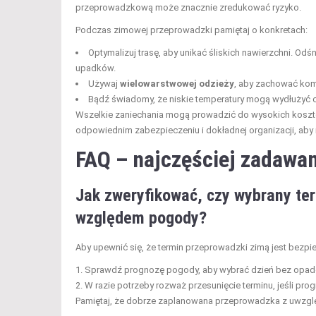
przeprowadzkową może znacznie zredukować ryzyko.
Podczas zimowej przeprowadzki pamiętaj o konkretach:
Optymalizuj trasę, aby unikać śliskich nawierzchni. Odś
upadków.
Używaj
wielowarstwowej odzieży
, aby zachować komf
Bądź świadomy, że niskie temperatury mogą wydłużyć
Wszelkie zaniechania mogą prowadzić do wysokich kosztów
odpowiednim zabezpieczeniu i dokładnej organizacji, ab
FAQ – najczęściej zadawan
Jak zweryfikować, czy wybrany te
względem pogody?
Aby upewnić się, że termin przeprowadzki zimą jest bezpie
Sprawdź prognozę pogody, aby wybrać dzień bez opadó
W razie potrzeby rozważ przesunięcie terminu, jeśli pro
Pamiętaj, że dobrze zaplanowana przeprowadzka z uwzgl