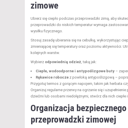
zimowe
Ubierz się ciepło podczas przeprowadzki zimą, aby skute
przeprowadzki do niskich temperatur wymaga zastosowan
wysiłku fizycznego.
Stosuj zasadę ubierania się na cebulkę, wykorzystując ci
zmieniającej się temperatury oraz poziomu aktywności. Ut
kolejnych warstw.
Wybierz
odpowiednią odzież
, taką jak:
Ciepłe, wodoodporne i antypoślizgowe buty
– zapew
Rękawice robocze
z powłoką antypoślizgową – popraw
Przygotuj termos z gorącym napojem, takim jak herbata cz
Organizuj regularne przerwy na ogrzanie się i uzupełnien
dziećmi lub osobami niedołężnymi, stwórz dla nich ciepłe
Organizacja bezpiecznego 
przeprowadzki zimowej