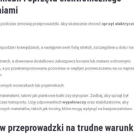
niami
 podczas zimowej przeprowadzki. Aby skutecznie chronić
sprzęt elektrycz
odzie i krawędziach, a następnie owiń folią stretch, szczególnie u dołu i na
stretch, a drewniane dodatkowo zabezpiecz kocami lub matami ochronnymi.
ch, a po przetransportowaniu pozostaw w ciepłym pomieszczeniu na co najmni
m.
ornych woreczkach lub pojemnikach.
teriałami, takimi jak piankowe kulki czy styropian. Zadbaj, aby sprzęt był
zas transportu. Użyj odpowiednich
wypełniaczy
oraz stabilizatorów, aby
nych materiałów, takich jak trociny, które mogą wpłynąć na bezpieczeństwo
w przeprowadzki na trudne warunk