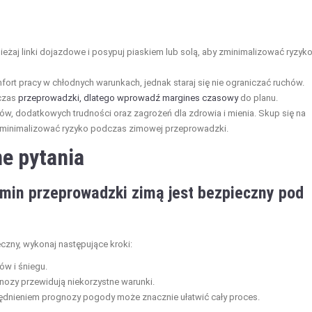
nieżaj linki dojazdowe i posypuj piaskiem lub solą, aby zminimalizować ryzyk
ort pracy w chłodnych warunkach, jednak staraj się nie ograniczać ruchów.
 czas
przeprowadzki, dlatego wprowadź margines czasowy
do planu.
, dodatkowych trudności oraz zagrożeń dla zdrowia i mienia. Skup się na
y minimalizować ryzyko podczas zimowej przeprowadzki.
e pytania
rmin przeprowadzki zimą jest bezpieczny pod
czny, wykonaj następujące kroki:
w i śniegu.
gnozy przewidują niekorzystne warunki.
ędnieniem prognozy pogody może znacznie ułatwić cały proces.