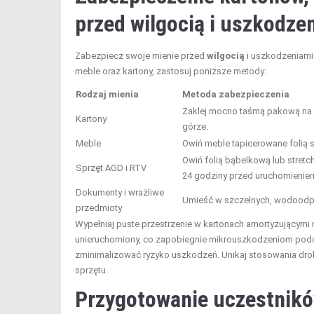
przed wilgocią i uszkodze
Zabezpiecz swoje mienie przed
wilgocią
i uszkodzeniami
meble oraz kartony, zastosuj poniższe metody:
Rodzaj mienia
Metoda zabezpieczenia
Zaklej mocno taśmą pakową na sp
Kartony
górze.
Meble
Owiń meble tapicerowane folią 
Owiń folią bąbelkową lub stret
Sprzęt AGD i RTV
24 godziny przed uruchomienie
Dokumenty i wrażliwe
Umieść w szczelnych, wodoodp
przedmioty
Wypełniaj puste przestrzenie w kartonach amortyzującymi ma
unieruchomiony, co zapobiegnie mikrouszkodzeniom podc
zminimalizować ryzyko uszkodzeń. Unikaj stosowania drob
sprzętu.
Przygotowanie uczestnikó