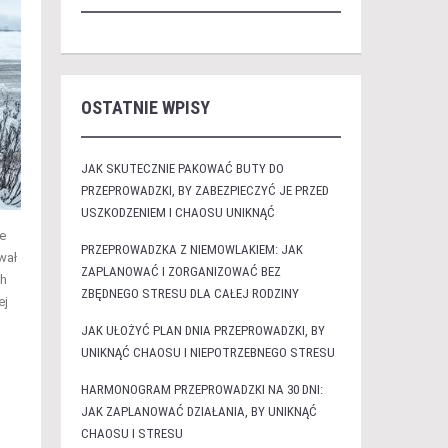
OSTATNIE WPISY
JAK SKUTECZNIE PAKOWAĆ BUTY DO
PRZEPROWADZKI, BY ZABEZPIECZYĆ JE PRZED
USZKODZENIEM I CHAOSU UNIKNĄĆ
e
PRZEPROWADZKA Z NIEMOWLAKIEM: JAK
wał
ZAPLANOWAĆ I ZORGANIZOWAĆ BEZ
ch
ZBĘDNEGO STRESU DLA CAŁEJ RODZINY
ej
JAK UŁOŻYĆ PLAN DNIA PRZEPROWADZKI, BY
UNIKNĄĆ CHAOSU I NIEPOTRZEBNEGO STRESU
HARMONOGRAM PRZEPROWADZKI NA 30 DNI:
JAK ZAPLANOWAĆ DZIAŁANIA, BY UNIKNĄĆ
CHAOSU I STRESU