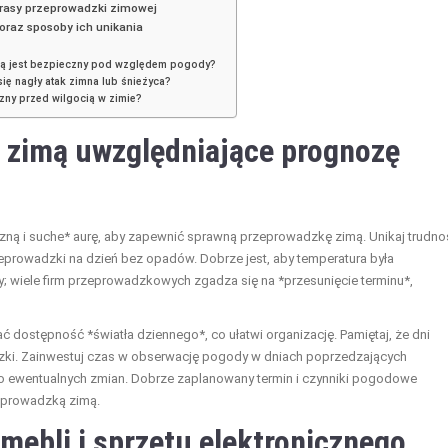
trasy przeprowadzki zimowej
oraz sposoby ich unikania
imą jest bezpieczny pod względem pogody?
ę nagły atak zimna lub śnieżyca?
iczny przed wilgocią w zimie?
 zimą uwzględniające prognozę
zną i suche* aurę, aby zapewnić sprawną przeprowadzkę zimą. Unikaj trudno
eprowadzki na dzień bez opadów. Dobrze jest, aby temperatura była
; wiele firm przeprowadzkowych zgadza się na *przesunięcie terminu*,
dostępność *światła dziennego*, co ułatwi organizację. Pamiętaj, że dni
zki. Zainwestuj czas w obserwację pogody w dniach poprzedzających
o ewentualnych zmian. Dobrze zaplanowany termin i czynniki pogodowe
eprowadzką zimą.
mebli i sprzętu elektronicznego