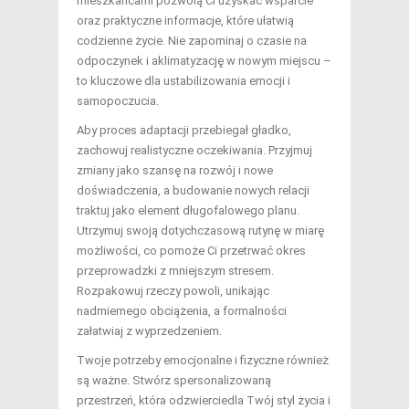
mieszkańcami pozwolą Ci uzyskać wsparcie
oraz praktyczne informacje, które ułatwią
codzienne życie. Nie zapominaj o czasie na
odpoczynek i aklimatyzację w nowym miejscu –
to kluczowe dla ustabilizowania emocji i
samopoczucia.
Aby proces adaptacji przebiegał gładko,
zachowuj realistyczne oczekiwania. Przyjmuj
zmiany jako szansę na rozwój i nowe
doświadczenia, a budowanie nowych relacji
traktuj jako element długofalowego planu.
Utrzymuj swoją dotychczasową rutynę w miarę
możliwości, co pomoże Ci przetrwać okres
przeprowadzki z mniejszym stresem.
Rozpakowuj rzeczy powoli, unikając
nadmiernego obciążenia, a formalności
załatwiaj z wyprzedzeniem.
Twoje potrzeby emocjonalne i fizyczne również
są ważne. Stwórz spersonalizowaną
przestrzeń, która odzwierciedla Twój styl życia i