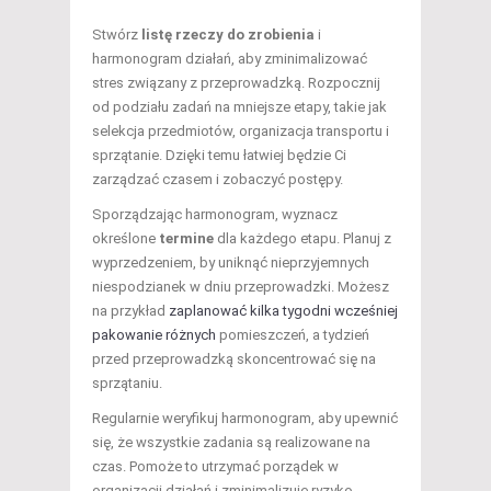
Stwórz
listę rzeczy do zrobienia
i
harmonogram działań, aby zminimalizować
stres związany z przeprowadzką. Rozpocznij
od podziału zadań na mniejsze etapy, takie jak
selekcja przedmiotów, organizacja transportu i
sprzątanie. Dzięki temu łatwiej będzie Ci
zarządzać czasem i zobaczyć postępy.
Sporządzając harmonogram, wyznacz
określone
termine
dla każdego etapu. Planuj z
wyprzedzeniem, by uniknąć nieprzyjemnych
niespodzianek w dniu przeprowadzki. Możesz
na przykład
zaplanować kilka tygodni wcześniej
pakowanie różnych
pomieszczeń, a tydzień
przed przeprowadzką skoncentrować się na
sprzątaniu.
Regularnie weryfikuj harmonogram, aby upewnić
się, że wszystkie zadania są realizowane na
czas. Pomoże to utrzymać porządek w
organizacji działań i zminimalizuje ryzyko