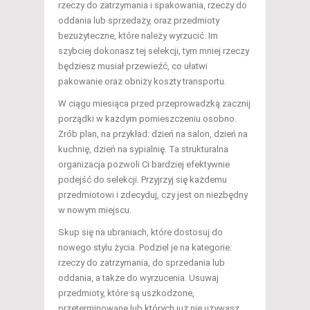
rzeczy do zatrzymania i spakowania, rzeczy do
oddania lub sprzedaży, oraz przedmioty
bezużyteczne, które należy wyrzucić. Im
szybciej dokonasz tej selekcji, tym mniej rzeczy
będziesz musiał przewieźć, co ułatwi
pakowanie oraz obniży koszty transportu.
W ciągu miesiąca przed przeprowadzką zacznij
porządki w każdym pomieszczeniu osobno.
Zrób plan, na przykład: dzień na salon, dzień na
kuchnię, dzień na sypialnię. Ta strukturalna
organizacja pozwoli Ci bardziej efektywnie
podejść do selekcji. Przyjrzyj się każdemu
przedmiotowi i zdecyduj, czy jest on niezbędny
w nowym miejscu.
Skup się na ubraniach, które dostosuj do
nowego stylu życia. Podziel je na kategorie:
rzeczy do zatrzymania, do sprzedania lub
oddania, a także do wyrzucenia. Usuwaj
przedmioty, które są uszkodzone,
przeterminowane lub których już nie używasz,