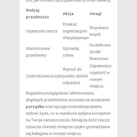
Oto, jak możesz uporządkować proces selekcji:
Rodzaj
Akcja
Uwagi
przedmiotu
Przekaż
Wspierasz
Użyteczne rzeczy
organizacjom
innych
charytatywnym
Dodatkowe
Wartościowe
Sprzedaj
środki
przedmioty
online
finansowe
Zapewniasz
Wyrzuć do
czystość w
Uszkodzone/zużyte
punktu zbiórki
nowym
odpadów
miejscu
Regularne przeglądanie i eliminowanie
zbędnych przedmiotów pozwala na utrzymanie
porządku
oraz sprzyja minimalistycznemu
stylowi życia, co w rezultacie wpływa korzystnie
na Twoje samopoczucie. Mniejsza ilość rzeczy
oznacza również mniejsze ryzyko gromadzenia
się bałaganu w nowym miejscu.