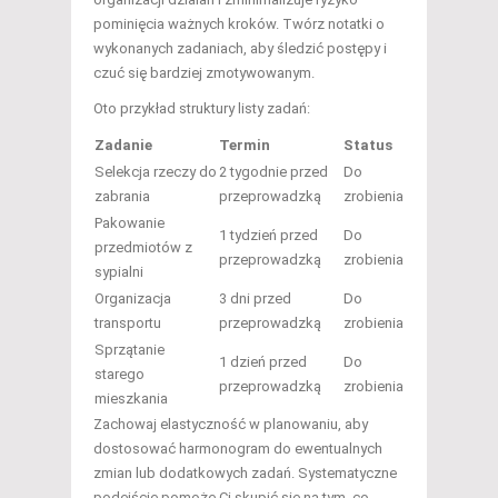
pominięcia ważnych kroków. Twórz notatki o
wykonanych zadaniach, aby śledzić postępy i
czuć się bardziej zmotywowanym.
Oto przykład struktury listy zadań:
Zadanie
Termin
Status
Selekcja rzeczy do
2 tygodnie przed
Do
zabrania
przeprowadzką
zrobienia
Pakowanie
1 tydzień przed
Do
przedmiotów z
przeprowadzką
zrobienia
sypialni
Organizacja
3 dni przed
Do
transportu
przeprowadzką
zrobienia
Sprzątanie
1 dzień przed
Do
starego
przeprowadzką
zrobienia
mieszkania
Zachowaj elastyczność w planowaniu, aby
dostosować harmonogram do ewentualnych
zmian lub dodatkowych zadań. Systematyczne
podejście pomoże Ci skupić się na tym, co