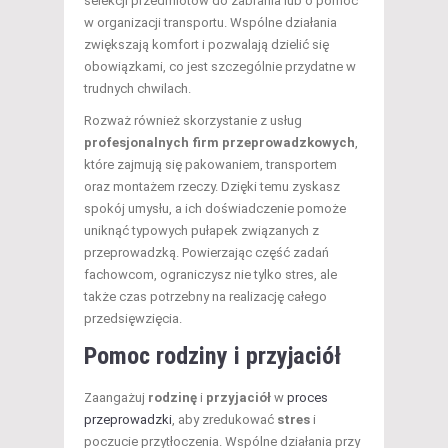
selekcji przedmiotów do zabrania lub o pomoc
w organizacji transportu. Wspólne działania
zwiększają komfort i pozwalają dzielić się
obowiązkami, co jest szczególnie przydatne w
trudnych chwilach.
Rozważ również skorzystanie z usług
profesjonalnych firm przeprowadzkowych
,
które zajmują się pakowaniem, transportem
oraz montażem rzeczy. Dzięki temu zyskasz
spokój umysłu, a ich doświadczenie pomoże
uniknąć typowych pułapek związanych z
przeprowadzką. Powierzając część zadań
fachowcom, ograniczysz nie tylko stres, ale
także czas potrzebny na realizację całego
przedsięwzięcia.
Pomoc rodziny i przyjaciół
Zaangażuj
rodzinę
i
przyjaciół
w
proces
przeprowadzki
, aby zredukować
stres
i
poczucie przytłoczenia. Wspólne działania przy