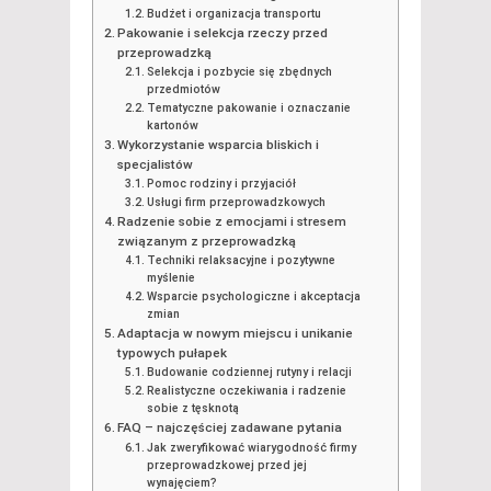
Budżet i organizacja transportu
Pakowanie i selekcja rzeczy przed
przeprowadzką
Selekcja i pozbycie się zbędnych
przedmiotów
Tematyczne pakowanie i oznaczanie
kartonów
Wykorzystanie wsparcia bliskich i
specjalistów
Pomoc rodziny i przyjaciół
Usługi firm przeprowadzkowych
Radzenie sobie z emocjami i stresem
związanym z przeprowadzką
Techniki relaksacyjne i pozytywne
myślenie
Wsparcie psychologiczne i akceptacja
zmian
Adaptacja w nowym miejscu i unikanie
typowych pułapek
Budowanie codziennej rutyny i relacji
Realistyczne oczekiwania i radzenie
sobie z tęsknotą
FAQ – najczęściej zadawane pytania
Jak zweryfikować wiarygodność firmy
przeprowadzkowej przed jej
wynajęciem?