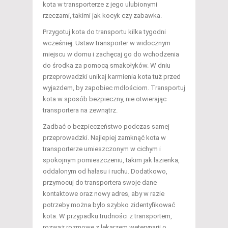
kota w transporterze z jego ulubionymi
rzeczami, takimi jak kocyk czy zabawka.
Przygotuj kota do transportu kilka tygodni
wcześniej. Ustaw transporter w widocznym
miejscu w domu i zachęcaj go do wchodzenia
do środka za pomocą smakołyków. W dniu
przeprowadzki unikaj karmienia kota tuż przed
wyjazdem, by zapobiec mdłościom. Transportuj
kota w sposób bezpieczny, nie otwierając
transportera na zewnątrz.
Zadbać o bezpieczeństwo podczas samej
przeprowadzki. Najlepiej zamknąć kota w
transporterze umieszczonym w cichym i
spokojnym pomieszczeniu, takim jak łazienka,
oddalonym od hałasu i ruchu. Dodatkowo,
przymocuj do transportera swoje dane
kontaktowe oraz nowy adres, aby w razie
potrzeby można było szybko zidentyfikować
kota. W przypadku trudności z transportem,
rozważ rozmowę z lekarzem weterynarii o