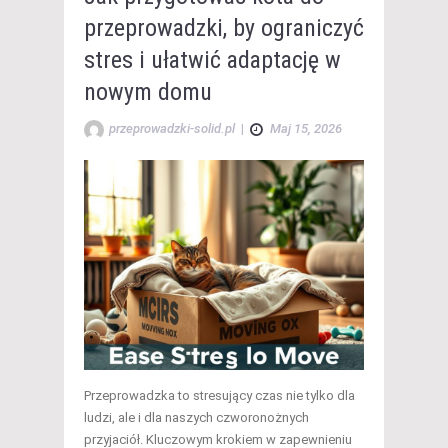
przeprowadzki, by ograniczyć
stres i ułatwić adaptację w
nowym domu
przeprowadzki-solid.pl
|
Maj 15, 2026
Przeprowadzka to stresujący czas nie tylko dla
ludzi, ale i dla naszych czworonożnych
przyjaciół. Kluczowym krokiem w zapewnieniu