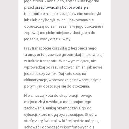
jego stresu. Zadbaj o to, aby na kilka tygodni
przed
przeprowadzką kot oswoił się z
transporterem
, umieszczając w nim smakołyki
lub ulubiony kocyk. W dniu pakowania nie
dopuszczaj do zamieszania w jego otoczeniu i
zapewnij mu ciche miejsce z dostępem do
jedzenia, wody oraz kuwety.
Przy transporcie korzystaj z
bezpiecznego
transporter
, zawsze go zamykaj i nie otwieraj
w trakcie transportu. W nowym miejscu, nie
wprowadzaj od razu istotnych zmian, jak nowe
jedzenie czy żwirek. Daj kotu czas na
aklimatyzację, wprowadzając nowości jedynie
po tym, jak dostosuje się do otoczenia.
Nie zmuszaj kota do eksploracji nowego
miejsca zbyt szybko, a monitorując jego
zachowanie, unikaj przemoczenia go do
sytuacji, które mogą być stresujące. Stwórz
strefę z kryjówkami, w której będzie mógł się
schować i odpocząć w komfortowych dla