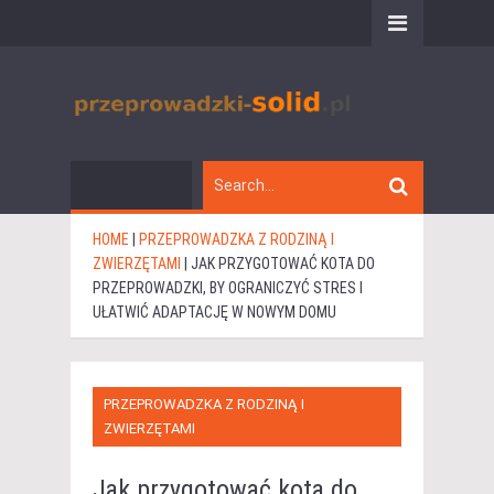
HOME
|
PRZEPROWADZKA Z RODZINĄ I
ZWIERZĘTAMI
|
JAK PRZYGOTOWAĆ KOTA DO
PRZEPROWADZKI, BY OGRANICZYĆ STRES I
UŁATWIĆ ADAPTACJĘ W NOWYM DOMU
PRZEPROWADZKA Z RODZINĄ I
ZWIERZĘTAMI
Jak przygotować kota do