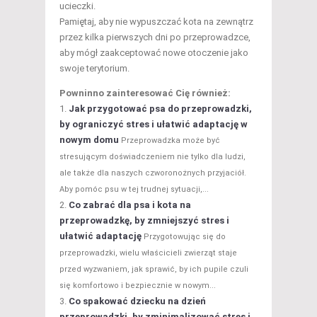
ucieczki.
Pamiętaj, aby nie wypuszczać kota na zewnątrz
przez kilka pierwszych dni po przeprowadzce,
aby mógł zaakceptować nowe otoczenie jako
swoje terytorium.
Powninno zainteresować Cię również:
Jak przygotować psa do przeprowadzki,
by ograniczyć stres i ułatwić adaptację w
nowym domu
Przeprowadzka może być
stresującym doświadczeniem nie tylko dla ludzi,
ale także dla naszych czworonożnych przyjaciół.
Aby pomóc psu w tej trudnej sytuacji,...
Co zabrać dla psa i kota na
przeprowadzkę, by zmniejszyć stres i
ułatwić adaptację
Przygotowując się do
przeprowadzki, wielu właścicieli zwierząt staje
przed wyzwaniem, jak sprawić, by ich pupile czuli
się komfortowo i bezpiecznie w nowym...
Co spakować dziecku na dzień
przeprowadzki, by zminimalizować stres i